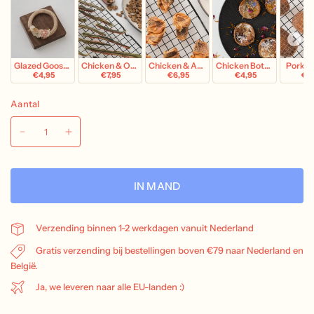
Glazed Goose Trachea
Chicken & Okra
Chicken & Apple
Chicken Botanical Tart
Pork Te
€4,95
€7,95
€6,95
€4,95
€5,
Aantal
IN MAND
Verzending binnen 1-2 werkdagen vanuit Nederland
Gratis verzending bij bestellingen boven €79 naar Nederland en
België.
Ja, we leveren naar alle EU-landen :)