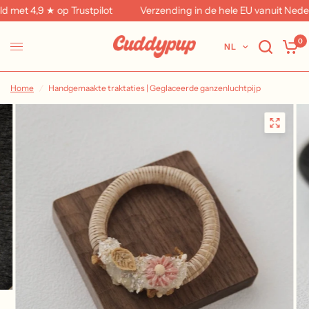
t 4,9 ★ op Trustpilot
Verzending in de hele EU vanuit Nederla
0
NL
Home
/
Handgemaakte traktaties | Geglaceerde ganzenluchtpijp