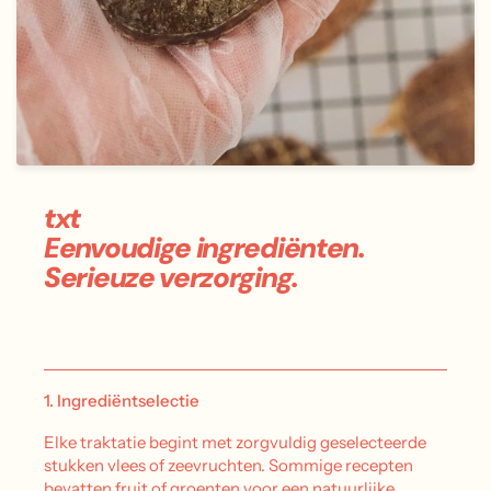
txt
Eenvoudige ingrediënten.
Serieuze verzorging.
1. Ingrediëntselectie
Elke traktatie begint met zorgvuldig geselecteerde
stukken vlees of zeevruchten. Sommige recepten
bevatten fruit of groenten voor een natuurlijke