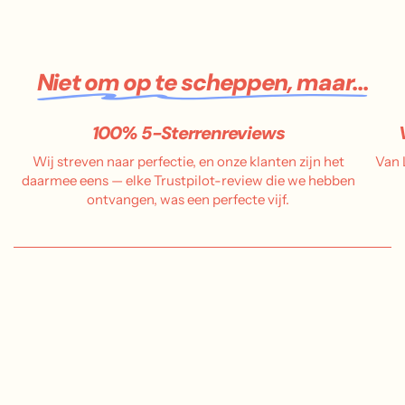
Niet om op te scheppen, maar...
100% 5-Sterrenreviews
Wij streven naar perfectie, en onze klanten zijn het
Van 
daarmee eens — elke Trustpilot-review die we hebben
ontvangen, was een perfecte vijf.