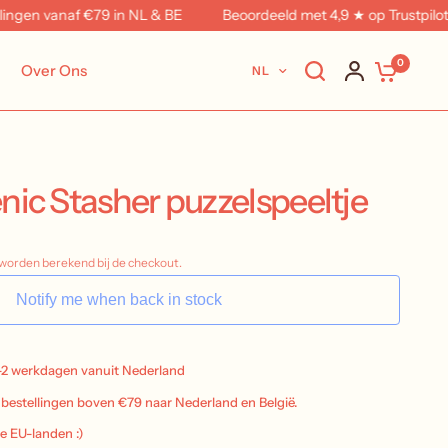
gen vanaf €79 in NL & BE
Beoordeeld met 4,9 ★ op Trustpilot
0
Over Ons
NL
ic Stasher puzzelspeeltje
worden berekend bij de checkout.
Notify me when back in stock
-2 werkdagen vanuit Nederland
j bestellingen boven €79 naar Nederland en België.
le EU-landen :)