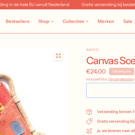
in de hele EU vanuit Nederland
Gratis verzending bij bestellin
Bestsellers
Shop
Collecties
Merken
Sale
AWOO
Canvas Scen
€24,00
Uitverkocht
Inclusief btw.
Verzendkosten
Verzending binnen 1
Gratis verzending bi
ja, we leveren naar al