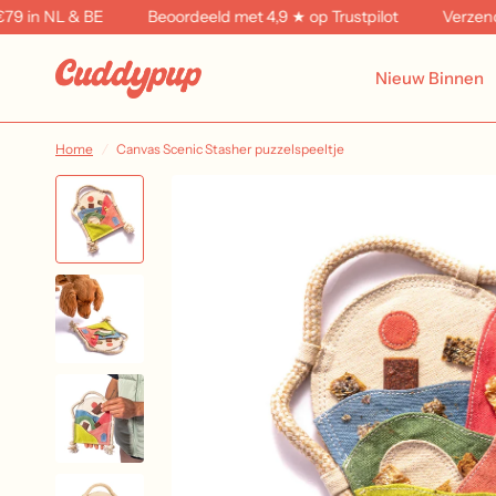
in NL & BE
Beoordeeld met 4,9 ★ op Trustpilot
Verzending 
Nieuw Binnen
Home
/
Canvas Scenic Stasher puzzelspeeltje