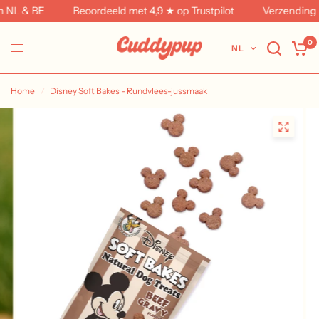
NL & BE
Beoordeeld met 4,9 ★ op Trustpilot
Verzending in 
0
NL
Home
/
Disney Soft Bakes - Rundvlees-jussmaak