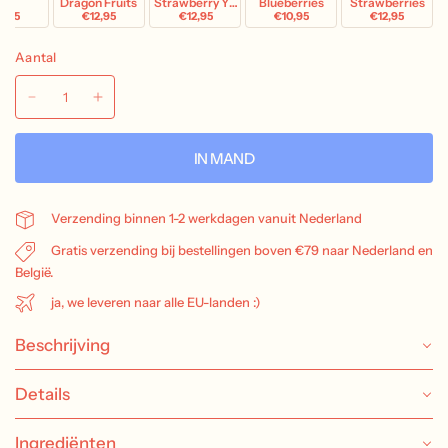
igs
Dragon Fruits
Strawberry Yogurt
Blueberries
Strawberries
2,95
€12,95
€12,95
€10,95
€12,95
Aantal
IN MAND
Verzending binnen 1-2 werkdagen vanuit Nederland
Gratis verzending bij bestellingen boven €79 naar Nederland en
België.
ja, we leveren naar alle EU-landen :)
Beschrijving
Details
Ingrediënten