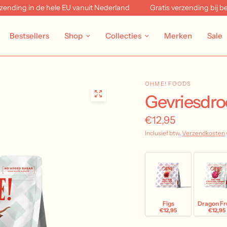
ing in de hele EU vanuit Nederland
Gratis verzending bij beste
Bestsellers
Shop
Collecties
Merken
Sale
OHME! FOODS
Gevriesdro
€12,95
Inclusief btw.
Verzendkosten
Figs
Dragon Fr
€12,95
€12,95