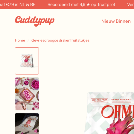
 €79 in NL & BE
Beoordeeld met 4,9 ★ op Trustpilot
Verzend
Nieuw Binnen
Home
/
Gevriesdroogde drakenfruitstukjes