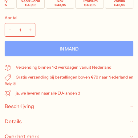
avity
Neon Coral
Nox
Titanium
Vanilla
3,95
€43,95
€43,95
€43,95
€43,95
Aantal
IN MAND
Verzending binnen 1-2 werkdagen vanuit Nederland
Gratis verzending bij bestellingen boven €79 naar Nederland en
België.
ja, we leveren naar alle EU-landen :)
Beschrijving
Details
Over het merk