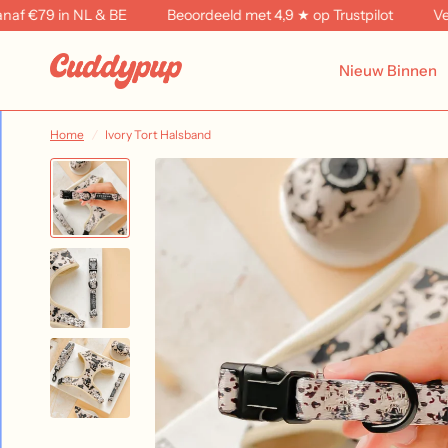
f €79 in NL & BE
Beoordeeld met 4,9 ★ op Trustpilot
Verze
Nieuw Binnen
Home
/
Ivory Tort Halsband