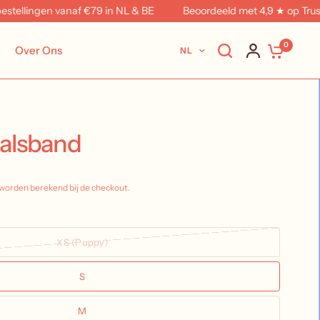
tellingen vanaf €79 in NL & BE
Beoordeeld met 4,9 ★ op Trustpil
0
Over Ons
NL
Halsband
worden berekend bij de checkout.
XS (Puppy)
S
M