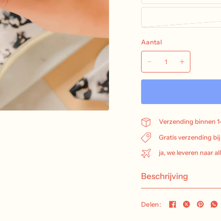
Aantal
Verzending binnen 1
Gratis verzending bi
ja, we leveren naar al
Beschrijving
Delen: