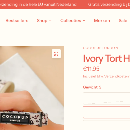
nding in de hele EU vanuit Nederland
Gratis verzending bij bes
Bestsellers
Shop
Collecties
Merken
Sale
COCOPUP LONDON
Ivory Tort 
€11,95
Inclusief btw.
Verzendkosten
Gewicht:
S