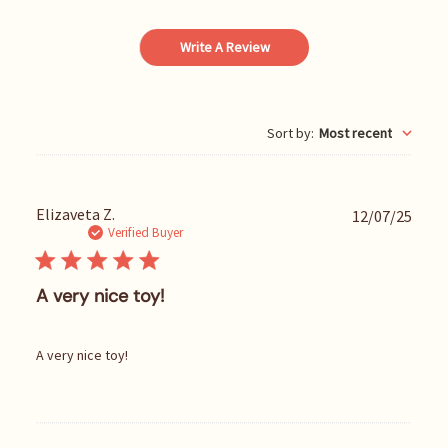
Write A Review
Sort by
:
Most recent
P
Elizaveta Z.
12/07/25
u
Verified Buyer
b
l
i
A very nice toy!
s
h
e
A very nice toy!
d
d
a
t