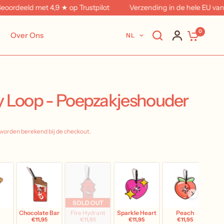
deeld met 4,9 ★ op Trustpilot
Verzending in de hele EU vanuit 
0
Over Ons
NL
y Loop - Poepzakjeshouder
worden berekend bij de checkout.
SOLD OUT
Chocolate Bar
Fire Hydrant
Sparkle Heart
Peach
€11,95
€11,95
€11,95
€11,95