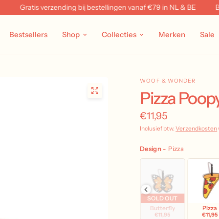
Gratis verzending bij bestellingen vanaf €79 in NL & BE
Beoor
Bestsellers
Shop
Collecties
Merken
Sale
WOOF & WONDER
Pizza Poop
€11,95
Inclusief btw.
Verzendkosten
Design
-
Pizza
SOLD OUT
SOLD OUT
SOLD OUT
r
Green Gummy Bear
Monstera Leaf
Strawberry
Butterfly
Pizza
€11,95
€11,95
€11,95
€11,95
€11,95