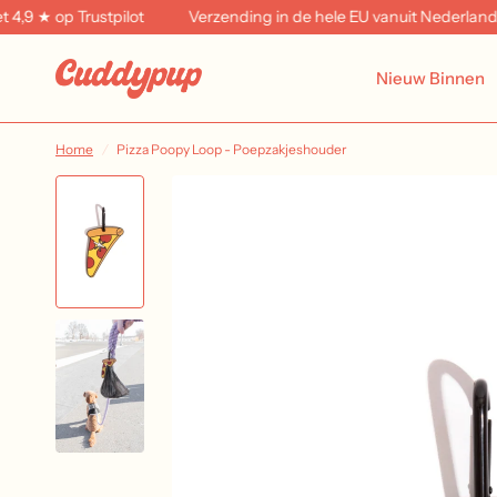
 ★ op Trustpilot
Verzending in de hele EU vanuit Nederland
Nieuw Binnen
Home
/
Pizza Poopy Loop - Poepzakjeshouder
SOLD OUT
Gingerbread
Peppermint Mocha
Pink Gummy Bea
€11,95
€11,95
€11,95