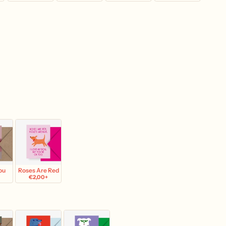
ou
Roses Are Red
€2,00+