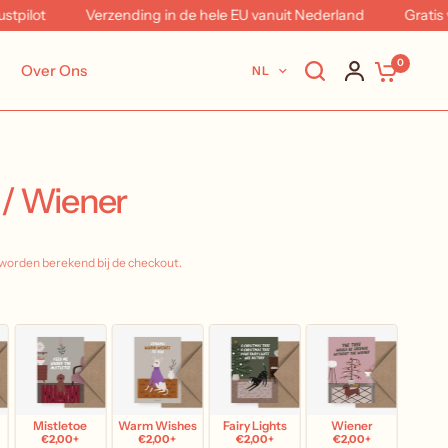
t
Verzending in de hele EU vanuit Nederland
Gratis verze
0
Over Ons
NL
/ Wiener
worden berekend bij de checkout.
d
Mistletoe
Warm Wishes
Fairy Lights
Wiener
€2,00+
€2,00+
€2,00+
€2,00+