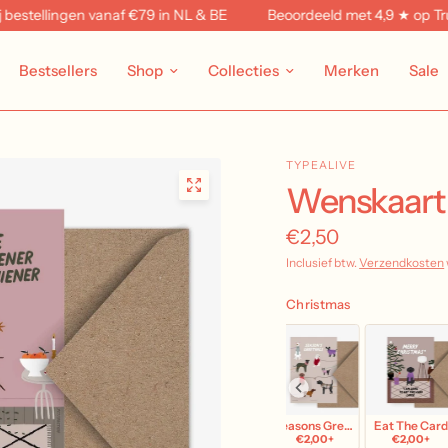
ellingen vanaf €79 in NL & BE
Beoordeeld met 4,9 ★ op Trustpilo
Bestsellers
Shop
Collecties
Merken
Sale
TYPEALIVE
Wenskaart 
€2,50
Inclusief btw.
Verzendkosten
Christmas
e Christmas
Cosy Christmas
Happee Holidays
Seasons Greetings
Eat The Car
€2,00+
€2,00+
€2,00+
€2,00+
€2,00+