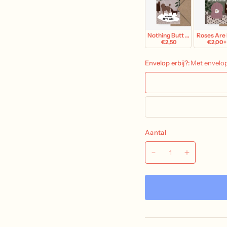
Nothing Butt Love
Roses Are
€2,50
€2,00+
Envelop erbij?:
Met envelo
Aantal