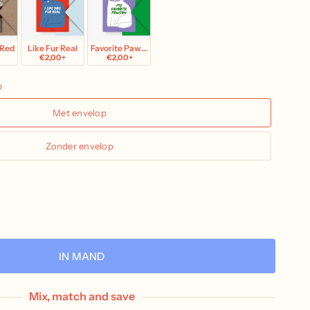
 Red
Like Fur Real
Favorite Pawson
€2,00+
€2,00+
p
Met envelop
Zonder envelop
IN MAND
Mix, match and save