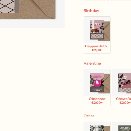
Birthday
Happee Birthday
€2,00+
Valentine
Obsessed
Chews Y
€2,00+
€2,00+
Other