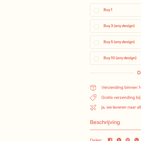
Buy 1
Buy 3 (any design)
Buy 5 (any design)
Buy 10 (any design)
D
Verzending binnen 1
Gratis verzending bi
ja, we leveren naar al
Beschrijving
Delen: