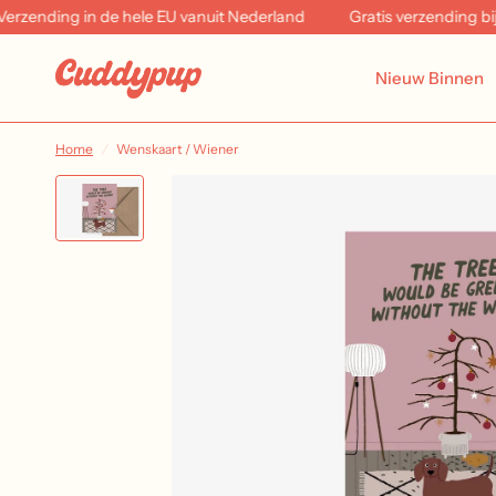
ding in de hele EU vanuit Nederland
Gratis verzending bij best
Nieuw Binnen
Home
/
Wenskaart / Wiener
Christmas Sofa
Lik
€2,00+