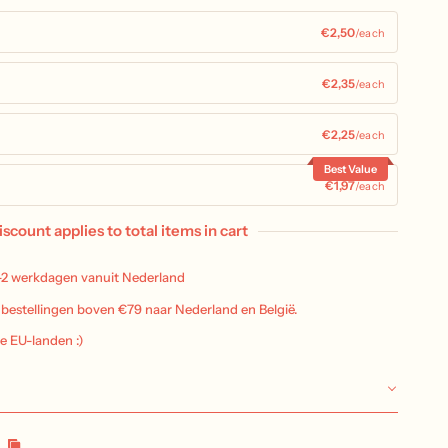
€2,50
/each
€2,35
/each
€2,25
/each
Best Value
€1,97
/each
iscount applies to total items in cart
-2 werkdagen vanuit Nederland
j bestellingen boven €79 naar Nederland en België.
le EU-landen :)