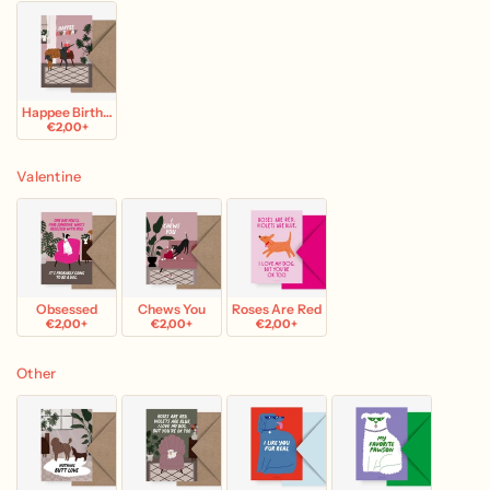
Happee Birthday
€2,00+
Valentine
Obsessed
Chews You
Roses Are Red
€2,00+
€2,00+
€2,00+
Other