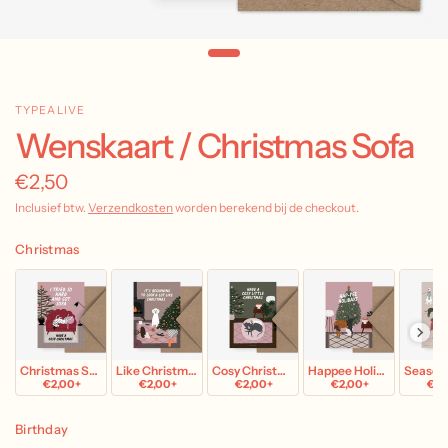
TYPEALIVE
Wenskaart / Christmas Sofa
€2,50
Inclusief btw.
Verzendkosten
worden berekend bij de checkout.
Christmas
Christmas Sofa
Like Christmas
Cosy Christmas
Happee Holidays
Seasons
€2,00+
€2,00+
€2,00+
€2,00+
€2,
Birthday