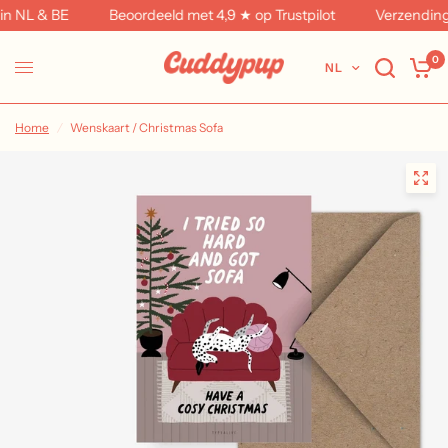
 NL & BE
Beoordeeld met 4,9 ★ op Trustpilot
Verzending in
0
NL
Home
/
Wenskaart / Christmas Sofa