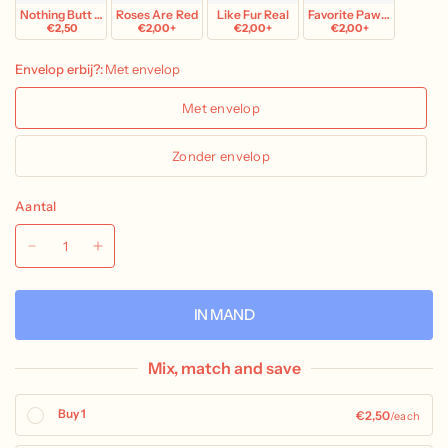
Nothing Butt Love
Roses Are Red
Like Fur Real
Favorite Pawson
€2,50
€2,00+
€2,00+
€2,00+
Envelop erbij?:
Met envelop
Met envelop
Zonder envelop
Aantal
IN MAND
Mix, match and save
Buy 1
€2,50
/each