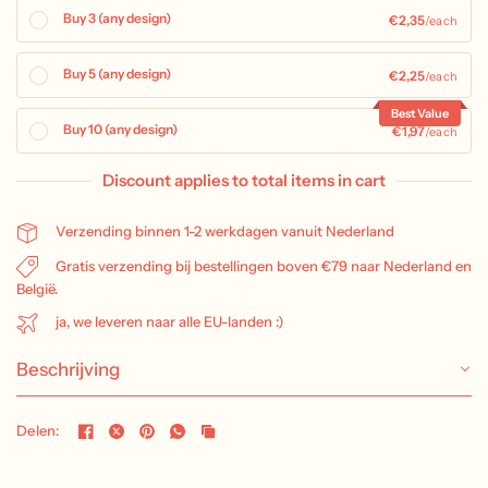
Buy 3 (any design)
€2,35
/each
Buy 5 (any design)
€2,25
/each
Best Value
Buy 10 (any design)
€1,97
/each
Discount applies to total items in cart
Verzending binnen 1-2 werkdagen vanuit Nederland
Gratis verzending bij bestellingen boven €79 naar Nederland en
België.
ja, we leveren naar alle EU-landen :)
Beschrijving
Delen: