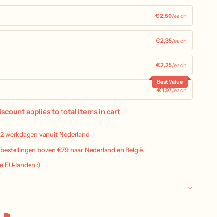
€2,50
/each
€2,35
/each
€2,25
/each
Best Value
€1,97
/each
iscount applies to total items in cart
-2 werkdagen vanuit Nederland
j bestellingen boven €79 naar Nederland en België.
le EU-landen :)