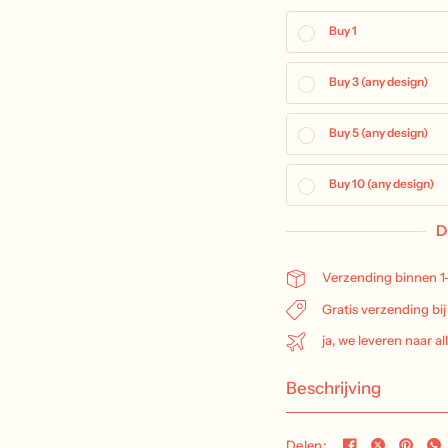
Buy 1
Buy 3 (any design)
Buy 5 (any design)
Buy 10 (any design)
D
Verzending binnen 1
Gratis verzending bi
ja, we leveren naar al
Beschrijving
Delen: