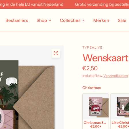
 de hele EU vanuit Nederland
Gratis verzending bij bestellingen
Bestsellers
Shop
Collecties
Merken
Sale
TYPEALIVE
Wenskaart 
€2,50
Inclusief btw.
Verzendkosten
Christmas
Christmas Sofa
Like Chri
€2,00+
€2,00