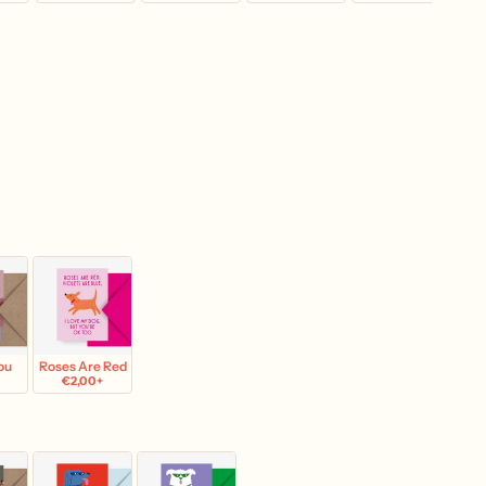
ou
Roses Are Red
€2,00+