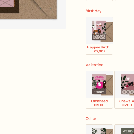
Birthday
Happee Birthday
€2,00+
Valentine
Obsessed
Chews Y
€2,00+
€2,00+
Other