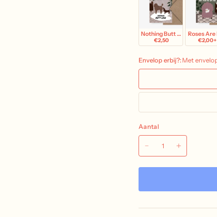
Nothing Butt Love
Roses Are
€2,50
€2,00+
Envelop erbij?:
Met envelo
Aantal