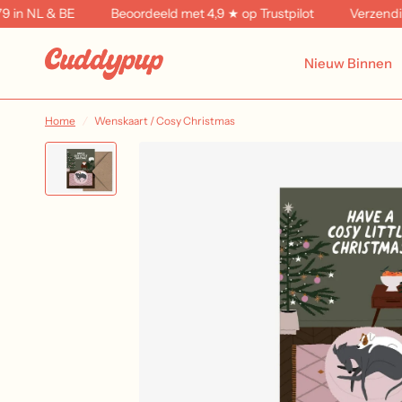
 NL & BE
Beoordeeld met 4,9 ★ op Trustpilot
Verzending in
Nieuw Binnen
Home
/
Wenskaart / Cosy Christmas