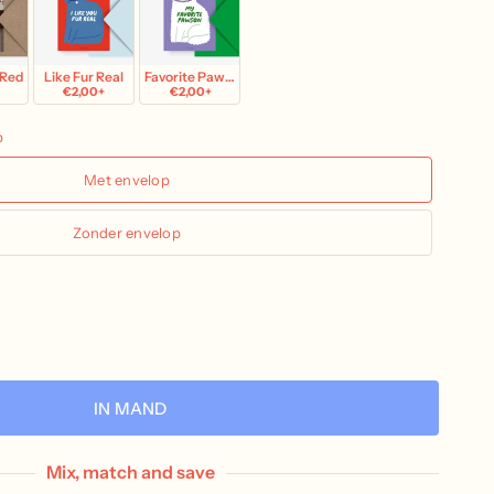
 Red
Like Fur Real
Favorite Pawson
€2,00+
€2,00+
p
Met envelop
Zonder envelop
IN MAND
Mix, match and save