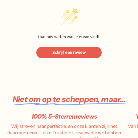
Laat ons weten wat je ervan vindt.
Schrijf een review
Niet om op te scheppen, maar...
100% 5-Sterrenreviews
Wij streven naar perfectie, en onze klanten zijn het
Van 
daarmee eens — elke Trustpilot-review die we hebben