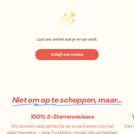
Laat ons weten wat je ervan vindt.
Schrijf een review
Niet om op te scheppen, maar...
100% 5-Sterrenreviews
Wij streven naar perfectie, en onze klanten zijn het
Van 
daarmee eens — elke Trustpilot-review die we hebben