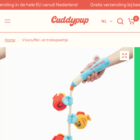
ding in de hele EU vanuit Nederland
Gratis verzending bij best
0
NL
Home
/
Vissnuffel- en trekspeeltje