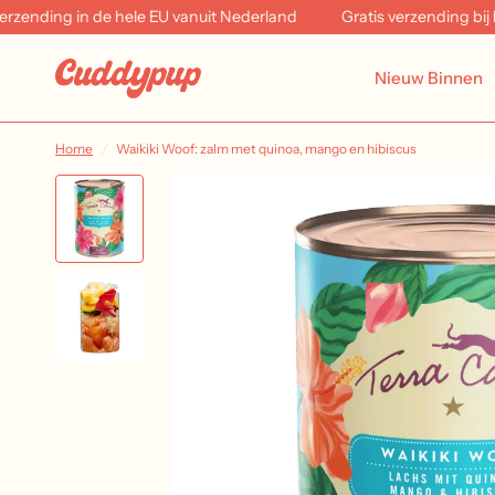
nding in de hele EU vanuit Nederland
Gratis verzending bij bes
Nieuw Binnen
Home
/
Waikiki Woof: zalm met quinoa, mango en hibiscus