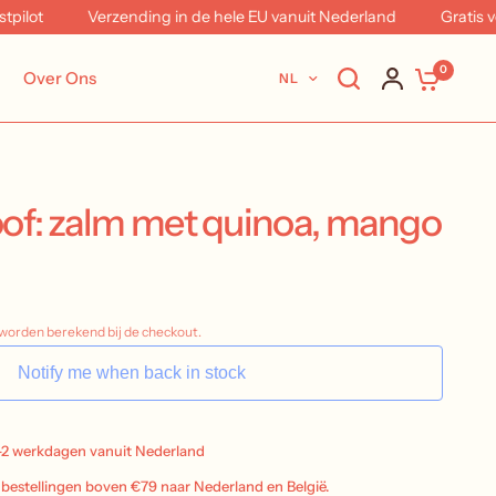
ot
Verzending in de hele EU vanuit Nederland
Gratis verze
0
Over Ons
NL
of: zalm met quinoa, mango
worden berekend bij de checkout.
Notify me when back in stock
-2 werkdagen vanuit Nederland
j bestellingen boven €79 naar Nederland en België.