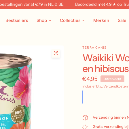
tellingen vanaf €79 in NL & BE
Beoordeeld met 4,9 ★ op Trustpil
Bestsellers
Shop
Collecties
Merken
Sale
TERRA CANIS
Waikiki Wo
en hibiscus
€4,95
Uitverkocht
Inclusief btw.
Verzendkosten
Verzending binnen 1
Gratis verzending bi