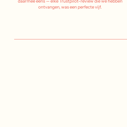
daarmee eens — elke Trustpilot-review die we hebben
ontvangen, was een perfecte vijf.