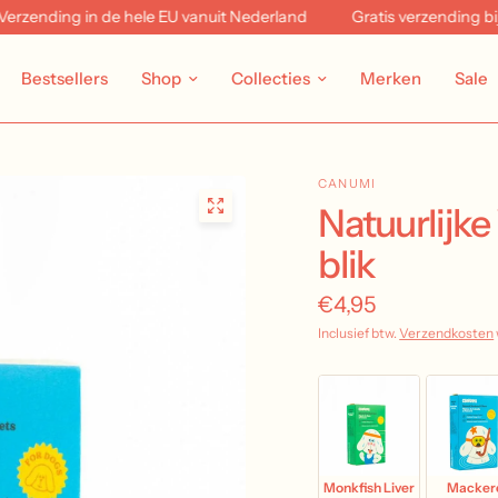
nding in de hele EU vanuit Nederland
Gratis verzending bij bes
Bestsellers
Shop
Collecties
Merken
Sale
CANUMI
Natuurlijke
blik
€4,95
Inclusief btw.
Verzendkosten
Monkfish Liver
Macker