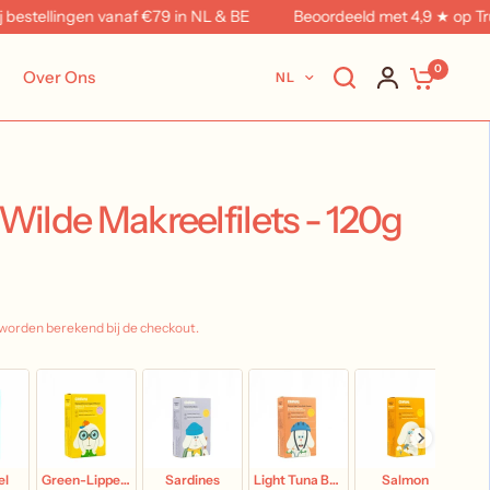
tellingen vanaf €79 in NL & BE
Beoordeeld met 4,9 ★ op Trustpil
0
Over Ons
NL
 Wilde Makreelfilets - 120g
worden berekend bij de checkout.
el
Green-Lipped Mussel
Sardines
Light Tuna Belly
Salmon