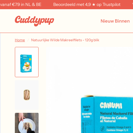
f €79 in NL & BE
Beoordeeld met 4,9 ★ op Trustpilot
Verze
Nieuw Binnen
Home
/
Natuurlijke Wilde Makreelfilets - 120g blik