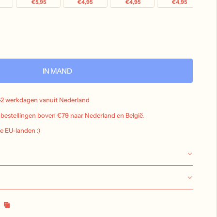
€5,95
€4,95
€4,95
€4,95
IN MAND
-2 werkdagen vanuit Nederland
j bestellingen boven €79 naar Nederland en België.
le EU-landen :)