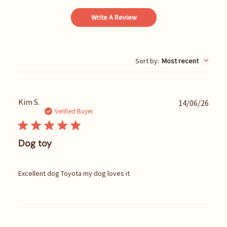
Write A Review
Sort by
:
Most recent
P
Kim S.
14/06/26
u
Verified Buyer
b
l
i
Dog toy
s
h
e
Excellent dog Toyota my dog loves it
d
d
a
t
e