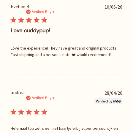
P
Eveline B.
10/06/26
u
Verified Buyer
b
l
i
Love cuddypup!
s
h
e
Love the experience! They have great and original products.
d
Fast shipping and a personal note ❤️ would recommend!
d
a
t
e
P
andrea
28/04/26
u
Verified Buyer
b
l
i
s
h
Helemaal top zelfs een lief kaartje erbij super persoonlijk en