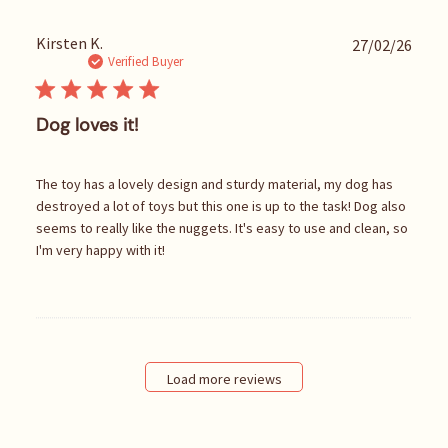
P
Kirsten K.
27/02/26
u
Verified Buyer
b
l
i
Dog loves it!
s
h
e
The toy has a lovely design and sturdy material, my dog has
d
destroyed a lot of toys but this one is up to the task! Dog also
d
seems to really like the nuggets. It's easy to use and clean, so
a
I'm very happy with it!
t
e
Load more reviews