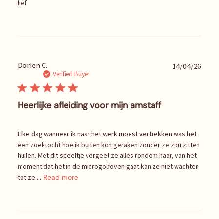
e
lief
d
d
a
t
e
P
Dorien C.
14/04/26
u
Verified Buyer
b
l
i
Heerlijke afleiding voor mijn amstaff
s
h
e
Elke dag wanneer ik naar het werk moest vertrekken was het
d
een zoektocht hoe ik buiten kon geraken zonder ze zou zitten
d
huilen. Met dit speeltje vergeet ze alles rondom haar, van het
a
moment dat het in de microgolfoven gaat kan ze niet wachten
t
tot ze ...
Read more
e