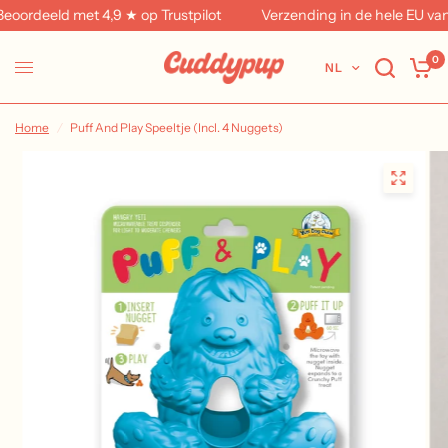
deeld met 4,9 ★ op Trustpilot
Verzending in de hele EU vanuit
0
NL
Home
/
Puff And Play Speeltje (Incl. 4 Nuggets)