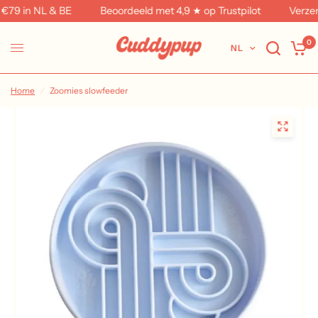
79 in NL & BE
Beoordeeld met 4,9 ★ op Trustpilot
Verzendi
0
NL
Home
/
Zoomies slowfeeder